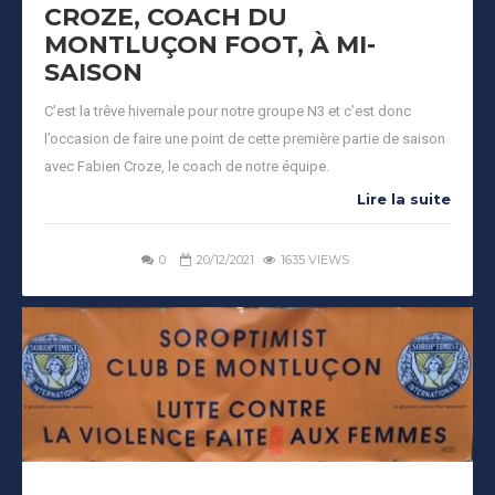
CROZE, COACH DU
MONTLUÇON FOOT, À MI-
SAISON
C’est la trêve hivernale pour notre groupe N3 et c’est donc
l’occasion de faire une point de cette première partie de saison
avec Fabien Croze, le coach de notre équipe.
Lire la suite
0
20/12/2021
1635 VIEWS