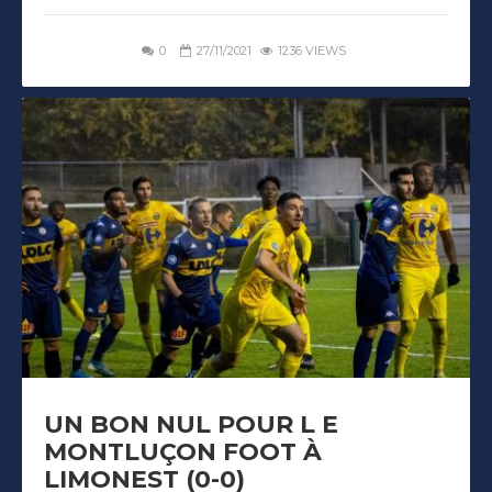
0
27/11/2021
1236 VIEWS
UN BON NUL POUR L E
MONTLUÇON FOOT À
LIMONEST (0-0)