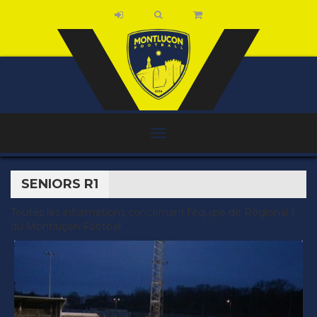
SENIORS R1
Toutes les informations concernant l’équipe de Régional 1
du Montluçon Football