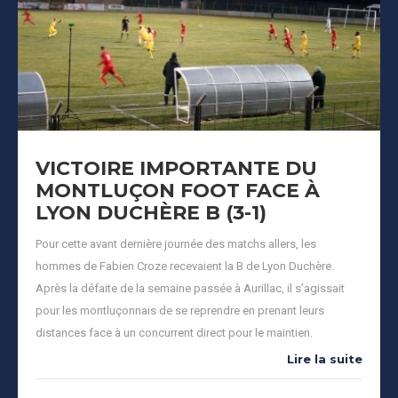
VICTOIRE IMPORTANTE DU
MONTLUÇON FOOT FACE À
LYON DUCHÈRE B (3-1)
Pour cette avant dernière journée des matchs allers, les
hommes de Fabien Croze recevaient la B de Lyon Duchère.
Après la défaite de la semaine passée à Aurillac, il s’agissait
pour les montluçonnais de se reprendre en prenant leurs
distances face à un concurrent direct pour le maintien.
Lire la suite