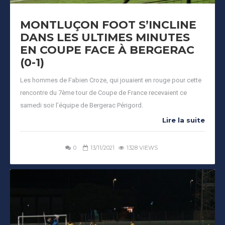
MONTLUÇON FOOT S’INCLINE
DANS LES ULTIMES MINUTES
EN COUPE FACE À BERGERAC
(0-1)
Les hommes de Fabien Croze, qui jouaient en rouge pour cette
rencontre du 7ème tour de Coupe de France recevaient ce
samedi soir l’équipe de Bergerac Périgord.
Lire la suite
0
13/11/2021
1328 VIEWS