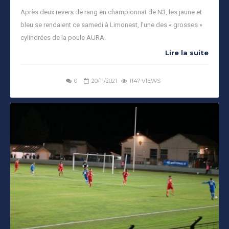
Après deux revers de rang en championnat de N3, les jaune et
bleu se rendaient ce samedi à Limonest, l’une des « grosses »
cylindrées de la poule AURA.
Lire la suite
0
20/11/2021
1147 VIEWS