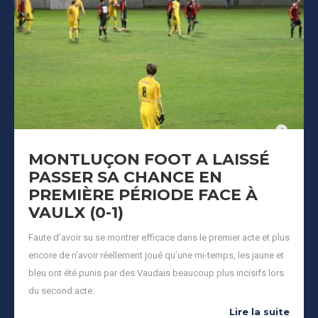
MONTLUÇON FOOT A LAISSÉ
PASSER SA CHANCE EN
PREMIÈRE PÉRIODE FACE À
VAULX (0-1)
Faute d’avoir su se montrer efficace dans le premier acte et plus
encore de n’avoir réellement joué qu’une mi-temps, les jaune et
bleu ont été punis par des Vaudais beaucoup plus incisifs lors
du second acte.
Lire la suite