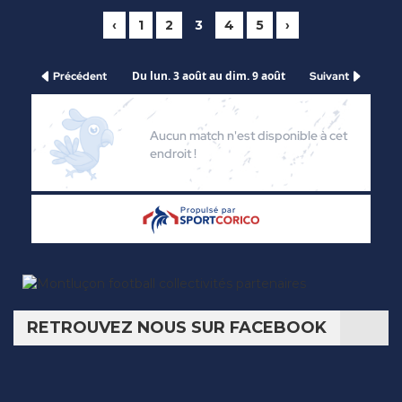
‹
1
2
3
4
5
›
RETROUVEZ NOUS SUR FACEBOOK