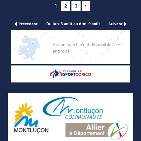
1
2
3
›