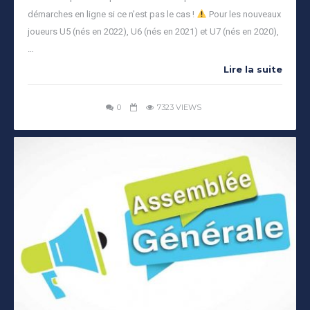
démarches en ligne si ce n’est pas le cas !
Pour les nouveaux
joueurs U5 (nés en 2022), U6 (nés en 2021) et U7 (nés en 2020),
…
Lire la suite
0
7323 VIEWS