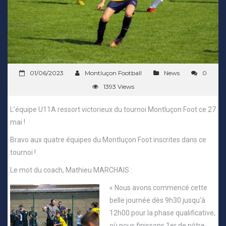
01/06/2023
Montluçon Football
News
0
1393 Views
L’équipe U11A ressort victorieux du tournoi Montluçon Foot ce 27
mai !
Bravo aux quatre équipes du Montluçon Foot inscrites dans ce
tournoi !
Le mot du coach, Mathieu MARCHAIS :
« Nous avons commencé cette
belle journée dès 9h30 jusqu’à
12h00 pour la phase qualificative,
où nous finissons 1er de nôtre