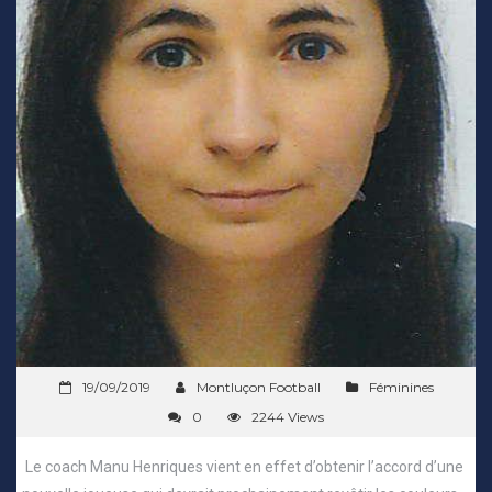
19/09/2019
Montluçon Football
Féminines
0
2244 Views
Le coach Manu Henriques vient en effet d’obtenir l’accord d’une