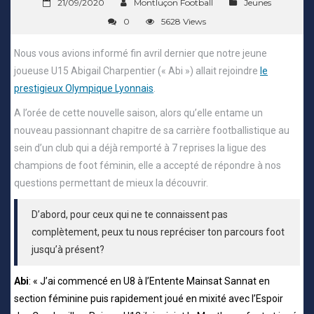
21/09/2020
Montluçon Football
Jeunes
0
5628 Views
Nous vous avions informé fin avril dernier que notre jeune
joueuse U15 Abigail Charpentier (« Abi ») allait rejoindre
le
prestigieux Olympique Lyonnais
.
A l’orée de cette nouvelle saison, alors qu’elle entame un
nouveau passionnant chapitre de sa carrière footballistique au
sein d’un club qui a déjà remporté à 7 reprises la ligue des
champions de foot féminin, elle a accepté de répondre à nos
questions permettant de mieux la découvrir.
D’abord, pour ceux qui ne te connaissent pas
complètement, peux tu nous repréciser ton parcours foot
jusqu’à présent?
Abi
: « J’ai commencé en U8 à l’Entente Mainsat Sannat en
section féminine puis rapidement joué en mixité avec l’Espoir