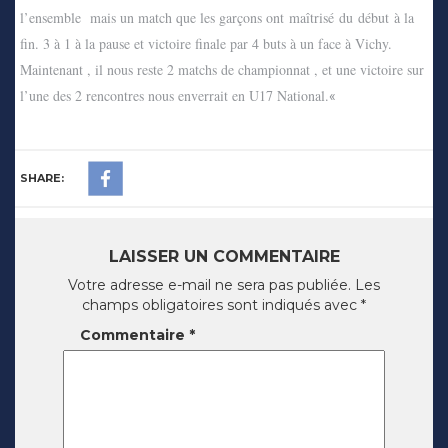
l’ensemble mais un match que les garçons ont maîtrisé du début à la
fin. 3 à 1 à la pause et victoire finale par 4 buts à un face à Vichy.
Maintenant , il nous reste 2 matchs de championnat , et une victoire sur
l’une des 2 rencontres nous enverrait en U17 National.
«
SHARE:
LAISSER UN COMMENTAIRE
Votre adresse e-mail ne sera pas publiée.
Les
champs obligatoires sont indiqués avec
*
Commentaire
*