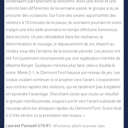
entamaient parfaitement la rencontre. Avec une envie et une
volonté bien différentes de la semaine passé, le groupe a su se
procurer des occasions. Sur l’une des seules opportunités des
visiteurs à 10 minutes de la pause, ils ouvraient pourtant le score,
malgré une très belle première mi temps d’Antoine Genestoux
dans les buts. Un peu déstabilisé dans les vestiaires, la
détermination, le courage, le dépassement de soi, étaient au
rendez vous dès l’entame de la seconde période. Les jeunes ont
été fort justement récompensés par une égalisation méritée de
Maxime Berger. Quelques minutes plus tard, celui ci doubla le
score. Mené 2-1, le Clermont Foot haussa son niveau de jeu. Les
locaux voulant continuer à ce projeter vers l’avant, s’exposèrent
aux contres rapides des visiteurs, qui ne tardèrent pas à égaliser
et reprendre l’avantage. Cherchant coute que coute un résultat
le groupe montluçonnais, toujours porté vers l’avant subissait de
nouveau alors les attaques rapides du Clermont Foot. Score final
6-2 très sévère vu la prestation des locaux. »
Prestation plutôt moyenne dans
Laurent Painault U16 R1
: »