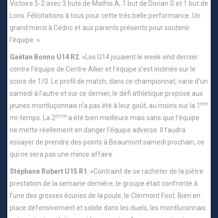
Victoire 5-2 avec 3 buts de Mathis A, 1 but de Dorian S et 1 but de
Loris. Félicitations à tous pour cette très belle performance. Un
grand merci à Cédric et aux parents présents pour soutenir
l’équipe. »
Gaëtan Bonno U14 R2
: »Les U14 jouaient le week-end dernier
contre l’équipe de Centre Allier et l’équipe s’est inclinée sur le
score de 1/0. Le profil de match, dans ce championnat, varie d’un
samedi à l’autre et sur ce dernier, le défi athlétique proposé aux
ère
jeunes montluçonnais n’a pas été à leur goût, au moins sur la 1
ème
mi-temps. La 2
a été bien meilleure mais sans que l’équipe
ne mette réellement en danger l’équipe adverse. Il faudra
essayer de prendre des points à Beaumont samedi prochain, ce
qui ne sera pas une mince affaire.
Stéphane Robert U15 R1
: »Contraint de se racheter de la piètre
prestation de la semaine dernière, le groupe était confronté à
l’une des grosses écuries de la poule, le Clermont Foot. Bien en
place défensivement et solide dans les duels, les montluconnais