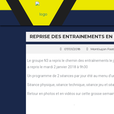
REPRISE DES ENTRAINEMENTS EN
07/01/2018
Montluçon Foot
Le groupe N3 a repris le chemin des entraînements le 
a repris le mardi 2 janvier 2018 à 9h30
Un programme de 2 séances par jour été au menu d’un
Séance physique, séance technique, séance jeu et séan
Retour en photos et en vidéos sur cette grosse semai