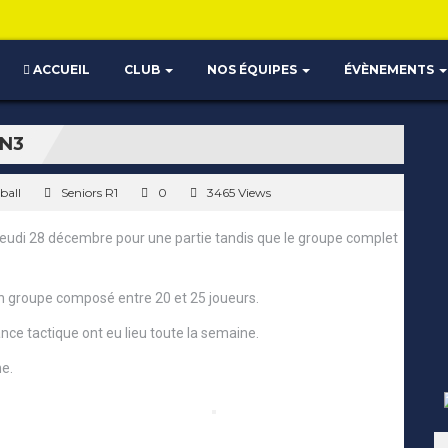
ACCUEIL
CLUB
NOS ÉQUIPES
ÉVÈNEMENTS
 N3
ball
Seniors R1
0
3465 Views
jeudi 28 décembre pour une partie tandis que le groupe complet
 groupe composé entre 20 et 25 joueurs.
ce tactique ont eu lieu toute la semaine.
ne.