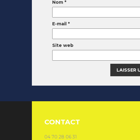
Nom
*
E-mail
*
Site web
CONTACT
04 70 28 06 31