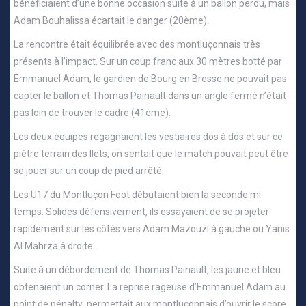
bénéficiaient d’une bonne occasion suite à un ballon perdu, mais
Adam Bouhalissa écartait le danger (20ème).
La rencontre était équilibrée avec des montluçonnais très
présents à l’impact. Sur un coup franc aux 30 mètres botté par
Emmanuel Adam, le gardien de Bourg en Bresse ne pouvait pas
capter le ballon et Thomas Painault dans un angle fermé n’était
pas loin de trouver le cadre (41ème).
Les deux équipes regagnaient les vestiaires dos à dos et sur ce
piètre terrain des Ilets, on sentait que le match pouvait peut être
se jouer sur un coup de pied arrêté.
Les U17 du Montluçon Foot débutaient bien la seconde mi
temps. Solides défensivement, ils essayaient de se projeter
rapidement sur les côtés vers Adam Mazouzi à gauche ou Yanis
Al Mahrza à droite.
Suite à un débordement de Thomas Painault, les jaune et bleu
obtenaient un corner. La reprise rageuse d’Emmanuel Adam au
point de pénalty permettait aux montluçonnais d’ouvrir le score