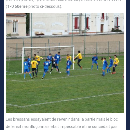
(
1-0 60ème
photo ci-dessous).
Les bressans essayaient de revenir dans la partie mais le bloc
défensif montluçonnais était impeccable et ne concédait pas