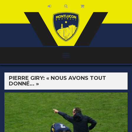
PIERRE GIRY: « NOUS AVONS TOUT
DONNÉ… »