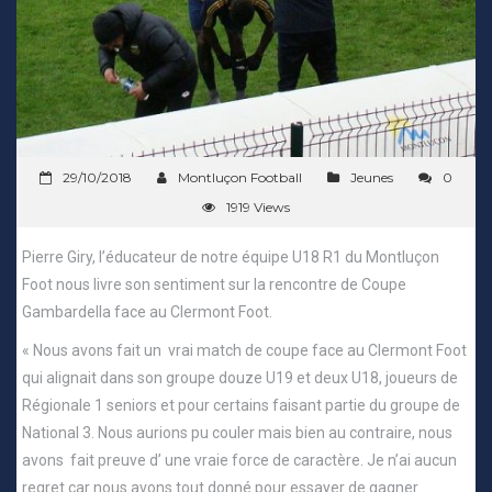
29/10/2018
Montluçon Football
Jeunes
0
1919 Views
Pierre Giry, l’éducateur de notre équipe U18 R1 du Montluçon
Foot nous livre son sentiment sur la rencontre de Coupe
Gambardella face au Clermont Foot.
« Nous avons fait un vrai match de coupe face au Clermont Foot
qui alignait dans son groupe douze U19 et deux U18, joueurs de
Régionale 1 seniors et pour certains faisant partie du groupe de
National 3. Nous aurions pu couler mais bien au contraire, nous
avons fait preuve d’ une vraie force de caractère. Je n’ai aucun
regret car nous avons tout donné pour essayer de gagner.