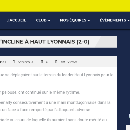
ACCUEIL
CLUB
NOS ÉQUIPES
ÉVÈNEMENTS
NCLINE À HAUT LYONNAIS (2-0)
ball
Seniors R1
0
1581 Views
se déplaçaient sur le terrain du leader Haut Lyonnais pour le
ur pelouse, ont continué sur le même rythme.
r pénalty consécutivement à une main montluçonnaise dans la
c un face à face remporté par l’attaquant adverse.
riode au cours de laquelle ils auraient sans doute mérité au