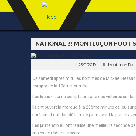
NATIONAL 3: MONTLUÇON FOOT S’I
23/11/2019
Montluçon Foot
Ce samedi après midi, les hommes de Mickaël Bessaque 
compte de la 10ème journée.
Les locaux, qui ne comptaient que des victoires sur le
Ils ont ouvert la marque à la 20ème minute de jeu su
surface et ont doublé la mise juste avant la pause ave
Les jaune et bleu ont réalisé une meilleure seconde pé
moins de réduire le score.