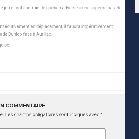
 de jeu et ont contraint le gardien adverse à une superbe parade
 consécutivement en déplacement, il faudra impérativement
de Dunlop face à Aurillac.
uipe.
UN COMMENTAIRE
e.
Les champs obligatoires sont indiqués avec
*