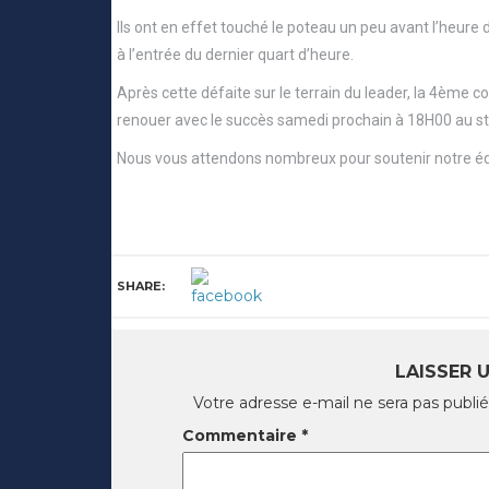
Ils ont en effet touché le poteau un peu avant l’heure
à l’entrée du dernier quart d’heure.
Après cette défaite sur le terrain du leader, la 4ème
renouer avec le succès samedi prochain à 18H00 au sta
Nous vous attendons nombreux pour soutenir notre éq
SHARE:
LAISSER 
Votre adresse e-mail ne sera pas publié
Commentaire
*