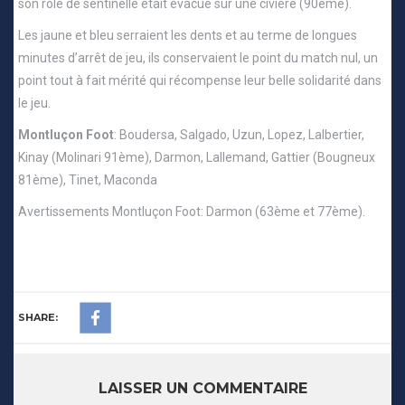
son rôle de sentinelle était évacué sur une civière (90ème).
Les jaune et bleu serraient les dents et au terme de longues
minutes d’arrêt de jeu, ils conservaient le point du match nul, un
point tout à fait mérité qui récompense leur belle solidarité dans
le jeu.
Montluçon Foot
: Boudersa, Salgado, Uzun, Lopez, Lalbertier,
Kinay (Molinari 91ème), Darmon, Lallemand, Gattier (Bougneux
81ème), Tinet, Maconda
Avertissements Montluçon Foot: Darmon (63ème et 77ème).
SHARE:
LAISSER UN COMMENTAIRE