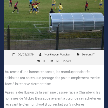
02/03/2019
Montluçon Football
Seniors R1
0
1706 Views
Au terme d’une bonne rencontre, les montluçonnais très
solidaires ont obtenu un partage des points amplement mérité
face à la réserve clermontoise.
Après la désillusion de la semaine passée face à Chambéry, les
hommes de Mickey Bessaque avaient à cœur de se racheter en
recevant le Clermont Foot B qui restait sur 5 victoires