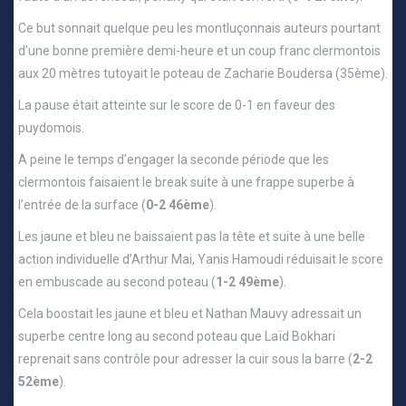
Ce but sonnait quelque peu les montluçonnais auteurs pourtant
d’une bonne première demi-heure et un coup franc clermontois
aux 20 mètres tutoyait le poteau de Zacharie Boudersa (35ème).
La pause était atteinte sur le score de 0-1 en faveur des
puydomois.
A peine le temps d’engager la seconde période que les
clermontois faisaient le break suite à une frappe superbe à
l’entrée de la surface (
0-2 46ème
).
Les jaune et bleu ne baissaient pas la tête et suite à une belle
action individuelle d’Arthur Mai, Yanis Hamoudi réduisait le score
en embuscade au second poteau (
1-2 49ème
).
Cela boostait les jaune et bleu et Nathan Mauvy adressait un
superbe centre long au second poteau que Laïd Bokhari
reprenait sans contrôle pour adresser la cuir sous la barre (
2-2
52ème
).