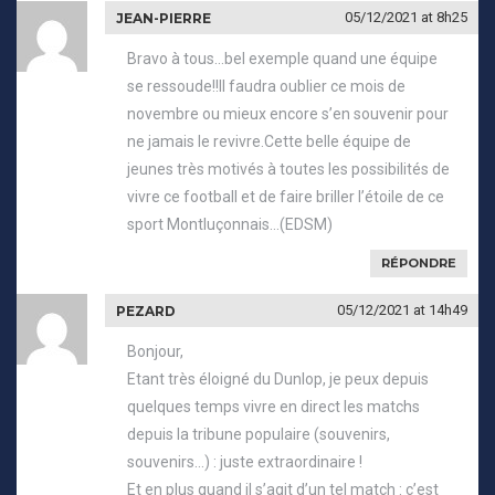
05/12/2021
at 8h25
JEAN-PIERRE
Bravo à tous…bel exemple quand une équipe
se ressoude!!Il faudra oublier ce mois de
novembre ou mieux encore s’en souvenir pour
ne jamais le revivre.Cette belle équipe de
jeunes très motivés à toutes les possibilités de
vivre ce football et de faire briller l’étoile de ce
sport Montluçonnais…(EDSM)
RÉPONDRE
05/12/2021
at 14h49
PEZARD
Bonjour,
Etant très éloigné du Dunlop, je peux depuis
quelques temps vivre en direct les matchs
depuis la tribune populaire (souvenirs,
souvenirs…) : juste extraordinaire !
Et en plus quand il s’agit d’un tel match : c’est