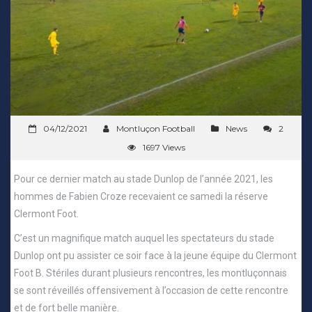
04/12/2021
Montluçon Football
News
2
1697 Views
Pour ce dernier match au stade Dunlop de l’année 2021, les
hommes de Fabien Croze recevaient ce samedi la réserve
Clermont Foot.
C’est un magnifique match auquel les spectateurs du stade
Dunlop ont pu assister ce soir face à la jeune équipe du Clermont
Foot B. Stériles durant plusieurs rencontres, les montluçonnais
se sont réveillés offensivement à l’occasion de cette rencontre
et de fort belle manière.