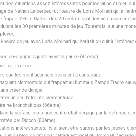
t des situations assez intéressantes pour les jaune et bleu qui
de Nathan Lalbertier, fut l’œuvre de Loris Molinari qui à l’entr
ne frappe d’Elliot Gattier des 20 mètres qu’il déviait en corner d’
durant les 30 premières minutes de jeu. Toutefois, sur une monté
ployer.
heure de jeu avec Loris Molinari qui héritait du cuir à l’intérieur
r ses co-équipiers juste avant la pause (41ème).
rs que les montluçonnais peinaient à construire.
ttaquant clermontois qui frappait au but mais Zampé Traoré sauva
sans créer de danger.
rrer un peu l’étreinte clermontoise.
bitre ne bronchait pas (66ème).
it dans la surface, mais son centre était dégagé par la défense c
rrêtée par Djocco (80ème).
ations intéressantes, ils allaient être surpris par les jeunes c
u plat du pied de près par l’attaquant local qui trompait Zachari