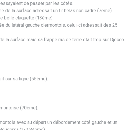
 essayaient de passer par les côtés.
ée de la surface adressait un tir hélas non cadré (7ème).
une belle claquette (13ème).
e du latéral gauche clermontois, celui-ci adressait des 25
 de la surface mais sa frappe ras de terre était trop sur Djocco
it sur sa ligne (55ème).
lermontoise (70ème).
lermontois avec au départ un débordement côté gauche et un
e Boudersa (1-0 84ème).