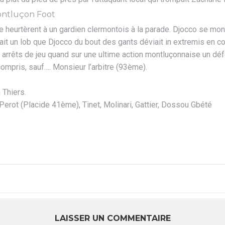
se heurtèrent à un gardien clermontois à la parade. Djocco se 
tait un lob que Djocco du bout des gants déviait in extremis en c
es arrêts de jeu quand sur une ultime action montluçonnaise un dé
ompris, sauf…. Monsieur l’arbitre (93ème).
 Thiers.
Perot (Placide 41ème), Tinet, Molinari, Gattier, Dossou Gbété
LAISSER UN COMMENTAIRE