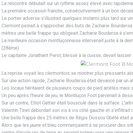
La rencontre débutait sur un rythme assez élevé avec rapidemen
La première occasion franche, consécutivement à un bon décalage 
Le portier adverse s’illustrait quelques instants plus tard sur u
Clermont peinait à s’approcher des buts de Zacharie Bourdersa 
mètres une belle frappe qui obligeait Zacharie Boudersa à s’em
La meilleure occasion montluçonnaise intervenait juste à la demi-
(28ème).
Le capitaine Jonathant Perot, blessé à la cuisse, devait laisse
La reprise voyait les clermontois se montrer plus pressants alo
Sur une action rapide, Zacharie Boudersa était devancé par un a
Les locaux héritaient de plusieurs coups de pied arrêtés mais 
Un peu après l’heure de jeu, le Montluçon Foot parvenait à desse
Sur un contre, Elliot Gattier était bousculé dans la surface. L’ar
Valentin Tinet débordait son vis à vis côté gauche et s’infiltra
Une belle frappe des 25 mètres de Régis Dossou Gbété était a
Alors que les jaune et bleu commençaient à se procurer des situ
centre d’école ras de terre au second poteau pour une reprise d