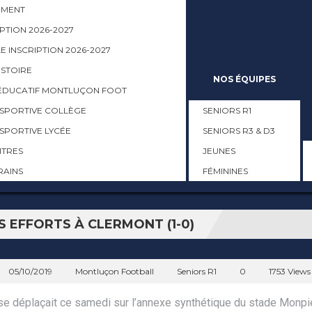
EMENT
PTION 2026-2027
 INSCRIPTION 2026-2027
ISTOIRE
NOS ÉQUIPES
ÉDUCATIF MONTLUÇON FOOT
 SPORTIVE COLLÈGE
SENIORS R1
 SPORTIVE LYCÉE
SENIORS R3 & D3
ITRES
JEUNES
RAINS
FÉMININES
EFFORTS À CLERMONT (1-0)
05/10/2019
Montluçon Football
Seniors R1
0
1753 Views
se déplaçait ce samedi sur l’annexe synthétique du stade Monpie