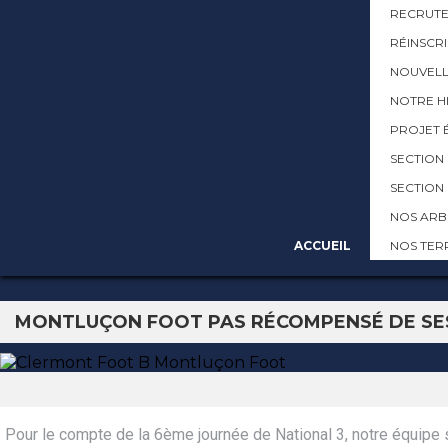
RECRUT
RÉINSCRI
NOUVELLE
NOTRE H
PROJET 
SECTION
SECTION
NOS ARB
ACCUEIL
NOS TER
MONTLUÇON FOOT PAS RÉCOMPENSÉ DE SES 
Pour le compte de la 6ème journée de National 3, notre équipe 