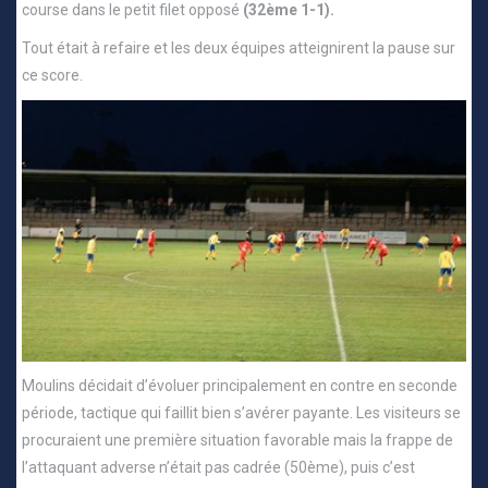
course dans le petit filet opposé
(32ème 1-1).
Tout était à refaire et les deux équipes atteignirent la pause sur
ce score.
Moulins décidait d’évoluer principalement en contre en seconde
période, tactique qui faillit bien s’avérer payante. Les visiteurs se
procuraient une première situation favorable mais la frappe de
l’attaquant adverse n’était pas cadrée (50ème), puis c’est