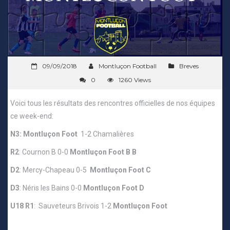
09/09/2018
Montluçon Football
Breves
0
1260 Views
Voici tous les résultats des rencontres officielles de nos équipes
ce week-end:
N3:
Montluçon Foot
1-2 Chamalières
R2
: Cournon B 0-0
Montluçon Foot B B
D2
: Mercy-Chapeau 0-5
Montluçon Foot C
D3
: Néris les Bains 0-0
Montluçon Foot D
U18 R1
: Sauveteurs Brivois 1-2
Montluçon Foot