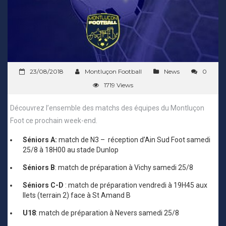
23/08/2018
Montluçon Football
News
0
1719 Views
Découvrez l’ensemble des matchs des équipes du Montluçon
Foot ce prochain week-end.
Séniors A:
match de N3 – réception d’Ain Sud Foot samedi
25/8 à 18H00 au stade Dunlop
Séniors B
: match de préparation à Vichy samedi 25/8
Séniors C-D
: match de préparation vendredi à 19H45 aux
Ilets (terrain 2) face à St Amand B
U18
: match de préparation à Nevers samedi 25/8