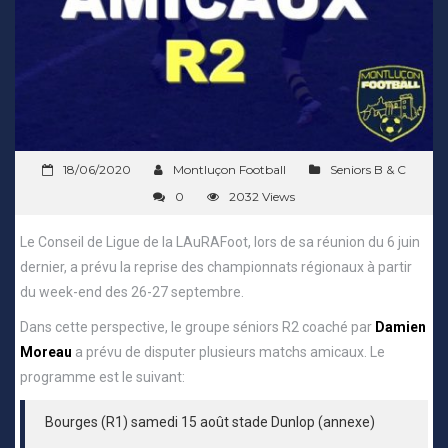
18/06/2020
Montluçon Football
Seniors B & C
0
2032 Views
Le Conseil de Ligue de la LAuRAFoot, lors de sa réunion du 6 juin
dernier, a prévu la reprise des championnats régionaux à partir
du week-end des 26-27 septembre.
Dans cette perspective, le groupe séniors R2 coaché par
Damien
Moreau
a prévu de disputer plusieurs matchs amicaux. Le
programme est le suivant:
Bourges (R1) samedi 15 août stade Dunlop (annexe)