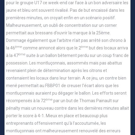
pour le groupe U17 ce week-end car face à un bon adversaire les
jaune et bleu ont souvent rivalisé. Pas de but encaissé dans les
premières minutes, on croyait enfin en un scénario positif.
Malheureusement, un oubli de concentration sur un corner
permettait aux bressans d’ouvrir la marque à la 25ème.
Dommage également que l’arbitre n’ait pas arrêté son chrono à
ème
ème
la 46
comme annoncé alors que le 2
but des locaux arriva
ème
à la 47
suite à un ballon bêtement perdu sur un coup franc de
possession. Les montluçonnais, assommés mais pas abattus
revenaient plein de détermination après les citrons et
contenaient les locaux dans leur terrain. A ce jeu, un contre bien
mené permettait au FBBP01 de creuser l’écart alors que les
montluçonnais auraient pu dégager le ballon. Les efforts seront
ème
récompensés à la 72
par un but de Thomas Painault sur
pénalty mais un nouveau contre dans les dernières minutes allait
porter le score à 4-1. Mieux en place et beaucoup plus
entreprenants offensivement qu’à l’accoutumée, les
montluçonnais ont malheureusement renouvelé des erreurs