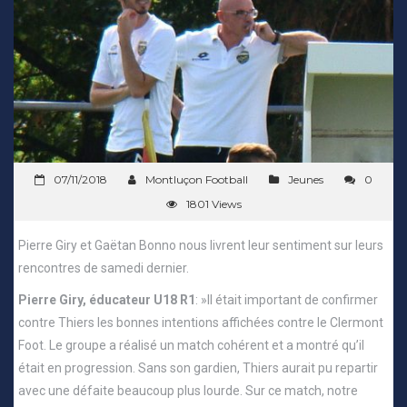
07/11/2018
Montluçon Football
Jeunes
0
1801 Views
Pierre Giry et Gaëtan Bonno nous livrent leur sentiment sur leurs
rencontres de samedi dernier.
Pierre Giry, éducateur U18 R1
: »Il était important de confirmer
contre Thiers les bonnes intentions affichées contre le Clermont
Foot. Le groupe a réalisé un match cohérent et a montré qu’il
était en progression. Sans son gardien, Thiers aurait pu repartir
avec une défaite beaucoup plus lourde. Sur ce match, notre