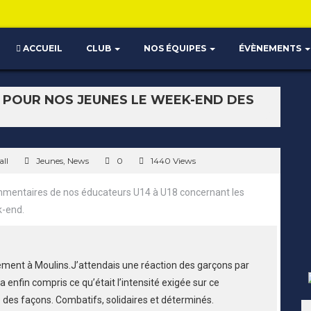
ACCUEIL
CLUB
NOS ÉQUIPES
ÉVÈNEMENTS
S POUR NOS JEUNES LE WEEK-END DES
ll
Jeunes
,
News
0
1440 Views
mentaires de nos éducateurs U14 à U18 concernant les
k-end.
ement à Moulins.J’attendais une réaction des garçons par
 enfin compris ce qu’était l’intensité exigée sur ce
des façons. Combatifs, solidaires et déterminés.