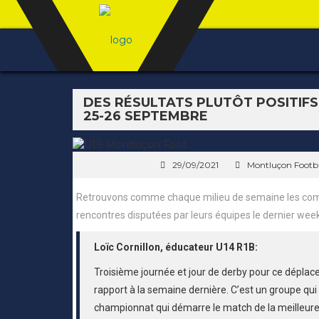
DES RÉSULTATS PLUTÔT POSITIF
25-26 SEPTEMBRE
29/09/2021
Montluçon Footba
Retrouvons comme chaque milieu de semaine les com
rencontres disputées par leurs équipes le dernier wee
Loïc Cornillon, éducateur U14 R1B:
Troisième journée et jour de derby pour ce déplac
rapport à la semaine dernière. C’est un groupe qui a
championnat qui démarre le match de la meilleure 