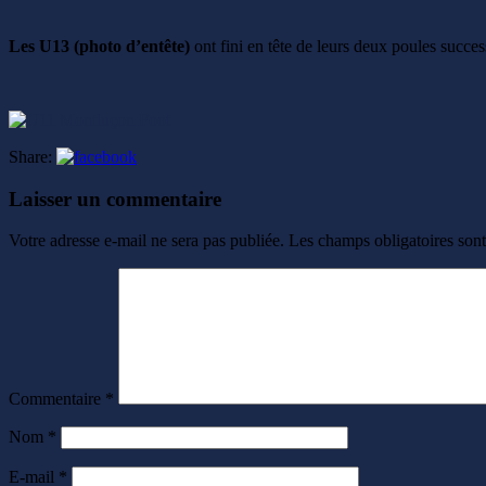
Les U13 (photo d’entête)
ont fini en tête de leurs deux poules succes
Share:
Laisser un commentaire
Votre adresse e-mail ne sera pas publiée.
Les champs obligatoires son
Commentaire
*
Nom
*
E-mail
*