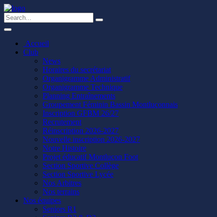
Accueil
Club
News
Horaires du secrétariat
Organigramme Administratif
Organigramme Technique
Planning Entraînements
Groupement Féminin Bassin Montluçonnais
Inscription GFBM 26/27
Recrutement
Réinscription 2026-2027
Nouvelle inscription 2026-2027
Notre Histoire
Projet éducatif Montluçon Foot
Section Sportive Collège
Section Sportive Lycée
Nos Arbitres
Nos terrains
Nos équipes
Seniors R1