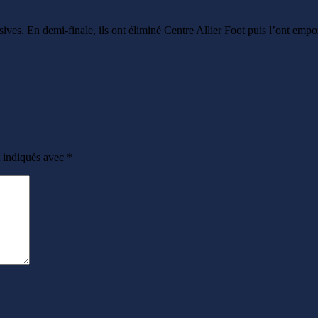
sives. En demi-finale, ils ont éliminé Centre Allier Foot puis l’ont empo
t indiqués avec
*