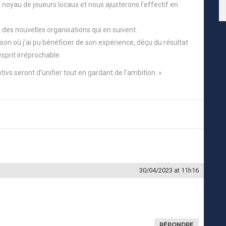
oyau de joueurs locaux et nous ajusterons l’effectif en
des nouvelles organisations qui en suivent.
on où j’ai pu bénéficier de son expérience, déçu du résultat
sprit irréprochable.
tivs seront d’unifier tout en gardant de l’ambition. »
30/04/2023
at 11h16
RÉPONDRE