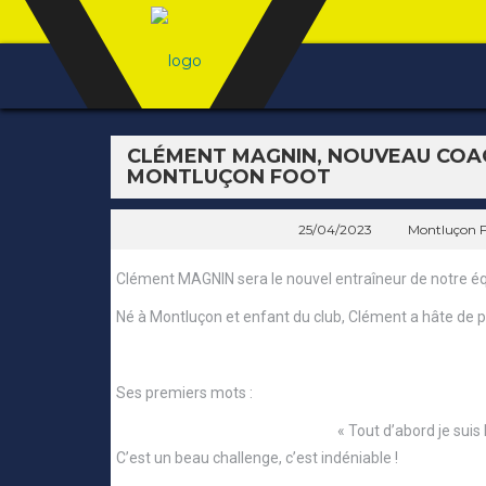
CLÉMENT MAGNIN, NOUVEAU COAC
MONTLUÇON FOOT
25/04/2023
Montluçon F
Clément MAGNIN sera le nouvel entraîneur de notre éq
Né à Montluçon et enfant du club, Clément a hâte de pr
Ses premiers mots :
« Tout d’abord je suis
C’est un beau challenge, c’est indéniable !