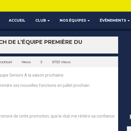
ACCUEIL
CLUB
NOS ÉQUIPES
ÉVÈNEMENTS
H DE L’ÉQUIPE PREMIÈRE DU
ootball
News
3
6753 Views
uipe Seniors A la saison prochaine.
endre ses nouvelles fonctions en juillet prochain.
 honoré de cette promotion, que le club me réitère sa confiance.