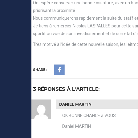
On espère conserver une bonne ossature, avec un bon n
priorisant la proximité.
Nous communiquerons rapidement la suite du staff et 
Je tiens à remercier Nicolas LASPALLES pour cette sais
sportif au vue de son investissement et de son état d’e
Très motivé à l’idée de cette nouvelle saison, les leitmo
SHARE:
3 RÉPONSES À L'ARTICLE:
DANIEL MARTIN
OK BONNE CHANCE à VOUS
Daniel MARTIN