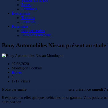
Seniors R3 & D3
Jeunes
Féminines
Évènements
Tournois
Festivités
Partenaires
Nos partenaires
Devenez Partenaire
Bony Automobiles Nissan présent au stade
07/03/2020
Montluçon Football
Breves
0
1717 Views
Notre partenaire
Bony Automobiles Nissan
sera présent
ce samedi 7 
Il exposera en effet quelques véhicules de sa gamme. Vous pouvez na
aussi via son
site internet
.