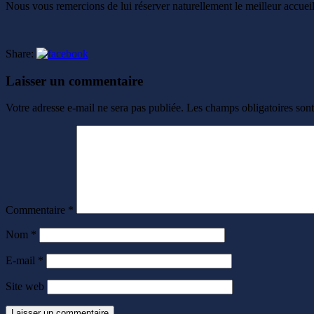
Nous vous remercions de lui réserver naturellement le meilleur accueil
Share:
Laisser un commentaire
Votre adresse e-mail ne sera pas publiée.
Les champs obligatoires son
Commentaire
*
Nom
*
E-mail
*
Site web