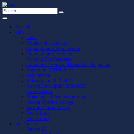
Accueil
Club
News
Horaires du secrétariat
Organigramme Administratif
Organigramme Technique
Planning Entraînements
Groupement Féminin Bassin Montluçonnais
Inscription GFBM 26/27
Recrutement
Réinscription 2026-2027
Nouvelle inscription 2026-2027
Notre Histoire
Projet éducatif Montluçon Foot
Section Sportive Collège
Section Sportive Lycée
Nos Arbitres
Nos terrains
Nos équipes
Seniors R1