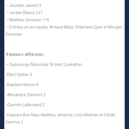
– Josselin Jannot 3
– Jordan Blasco 2+1
– Mathieu Jimenez 1+9
– Entrées en jeu seules: Arnaud Matz, Stéphane Djwé et Morgan
Decoster
9 buteurs différents
:
– Quissumgo Maconda 18 dont 2 pénaltys
-Elliot Gattier 5
-Baptiste Renon 4
-Alexandre Clamont 3
-Quentin Lallemand 2
-Daysam Ben Nasr, Mathieu Jimenez, Loris Molinari et Cérdic
Darmon 1