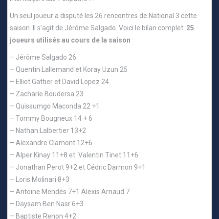
Un seul joueur a disputé les 26 rencontres de National 3 cette
saison. Il s’agit de Jérôme Salgado. Voici le bilan complet:
25
joueurs utilisés au cours de la saison
– Jérôme Salgado 26
– Quentin Lallemand et Koray Uzun 25
– Elliot Gattier et David Lopez 24
– Zacharie Boudersa 23
– Quissumgo Maconda 22 +1
– Tommy Bougneux 14 + 6
– Nathan Lalbertier 13+2
– Alexandre Clamont 12+6
– Alper Kinay 11+8 et Valentin Tinet 11+6
– Jonathan Perot 9+2 et Cédric Darmon 9+1
– Loris Molinari 8+3
– Antoine Mendès 7+1 Alexis Arnaud 7
– Daysam Ben Nasr 6+3
– Baptiste Renon 4+2