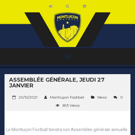
ASSEMBLÉE GÉNÉRALE, JEUDI 27
JANVIER
20/12/2021
Montluçon Football
News
0
693 Views
Le Montluçon Football tiendra son Assemblée générale annuelle