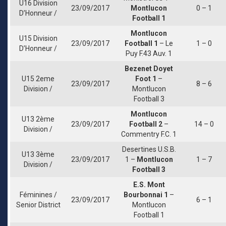
U16 Division
23/09/2017
Montlucon
0 – 1
D’Honneur /
Football 1
Montlucon
U15 Division
23/09/2017
Football 1
– Le
1 – 0
D’Honneur /
Puy F.43 Auv. 1
Bezenet Doyet
U15 2eme
Foot 1
–
23/09/2017
8 – 6
Division /
Montlucon
Football 3
Montlucon
U13 2ème
23/09/2017
Football 2
–
14 – 0
Division /
Commentry F.C. 1
Desertines U.S.B.
U13 3ème
23/09/2017
1 –
Montlucon
1 – 7
Division /
Football 3
E.S. Mont
Féminines /
Bourbonnai 1
–
23/09/2017
6 – 1
Senior District
Montlucon
Football 1