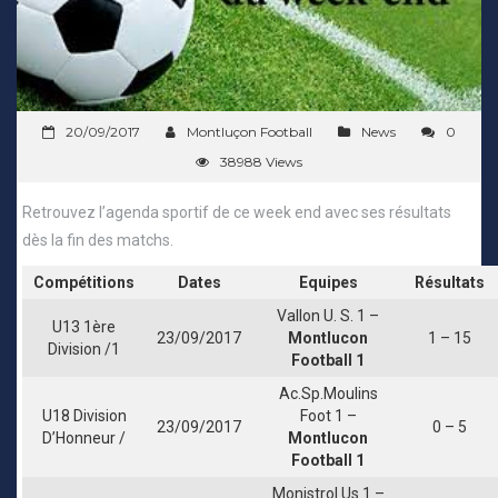
20/09/2017
Montluçon Football
News
0
38988 Views
Retrouvez l’agenda sportif de ce week end avec ses résultats
dès la fin des matchs.
Compétitions
Dates
Equipes
Résultats
Vallon U. S. 1 –
U13 1ère
23/09/2017
Montlucon
1 – 15
Division /1
Football 1
Ac.Sp.Moulins
U18 Division
Foot 1 –
23/09/2017
0 – 5
D’Honneur /
Montlucon
Football 1
Monistrol Us 1 –