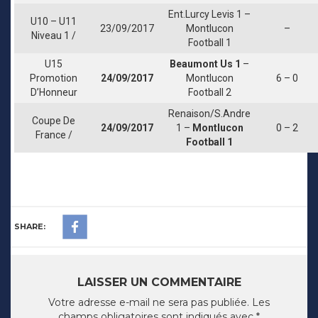
Ent.Lurcy Levis 1 –
U10 – U11
23/09/2017
Montlucon
–
Niveau 1 /
Football 1
U15
Beaumont Us 1
–
Promotion
24/09/2017
Montlucon
6 – 0
D’Honneur
Football 2
Renaison/S.Andre
Coupe De
24/09/2017
1 –
Montlucon
0 – 2
France /
Football 1
SHARE:
LAISSER UN COMMENTAIRE
Votre adresse e-mail ne sera pas publiée.
Les
champs obligatoires sont indiqués avec
*