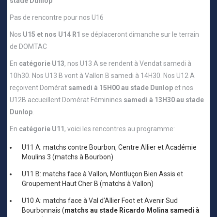
stade Dunlop
Pas de rencontre pour nos U16
Nos
U15 et nos U14 R1
se déplaceront dimanche sur le terrain
de DOMTAC
En
catégorie U13
, nos U13 A se rendent à Vendat samedi à
10h30. Nos U13 B vont à Vallon B samedi à 14H30. Nos U12 A
reçoivent Domérat
samedi à 15H00 au stade Dunlop
et nos
U12B accueillent Domérat Féminines
samedi à 13H30 au stade
Dunlop
.
En
catégorie U11
, voici les rencontres au programme:
U11 A: matchs contre Bourbon, Centre Allier et Académie
Moulins 3 (matchs à Bourbon)
U11 B: matchs face à Vallon, Montluçon Bien Assis et
Groupement Haut Cher B (matchs à Vallon)
U10 A: matchs face à Val d’Allier Foot et Avenir Sud
Bourbonnais (
matchs au stade Ricardo Molina samedi à