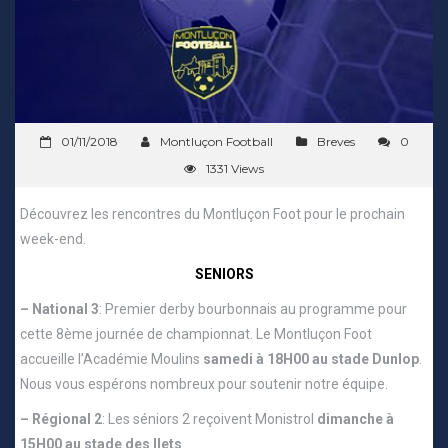
01/11/2018
Montluçon Football
Breves
0
1331 Views
Découvrez les rencontres du Montluçon Foot pour le prochain
week-end.
SENIORS
– National 3
: Premier derby bourbonnais au programme pour
cette 8ème journée de championnat. Le Montluçon Foot
accueille l’Académie Moulins
samedi à 18H00 au stade Dunlop
.
Nous vous espérons nombreux pour soutenir notre équipe.
– Régional 2
: Les séniors 2 reçoivent Monistrol
dimanche à
15H00 au stade des Ilets
.