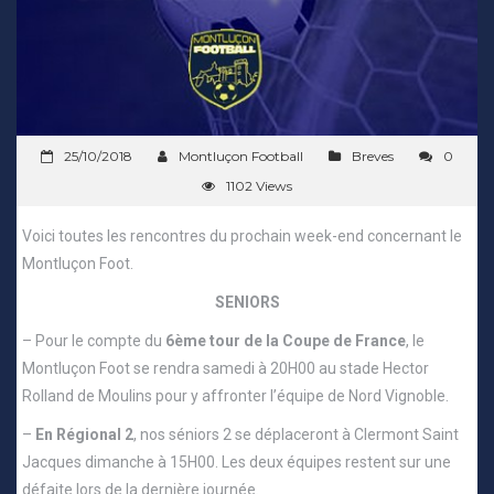
25/10/2018
Montluçon Football
Breves
0
1102 Views
Voici toutes les rencontres du prochain week-end concernant le
Montluçon Foot.
SENIORS
– Pour le compte du
6ème tour de la Coupe de France
, le
Montluçon Foot se rendra samedi à 20H00 au stade Hector
Rolland de Moulins pour y affronter l’équipe de Nord Vignoble.
–
En Régional 2
, nos séniors 2 se déplaceront à Clermont Saint
Jacques dimanche à 15H00. Les deux équipes restent sur une
défaite lors de la dernière journée.