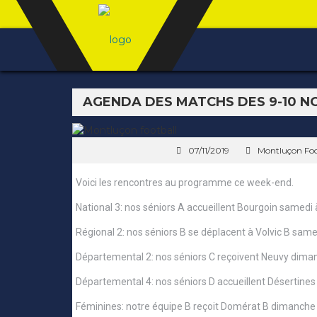
AGENDA DES MATCHS DES 9-10 
07/11/2019
Montluçon Foo
Voici les rencontres au programme ce week-end.
National 3: nos séniors A accueillent Bourgoin samedi
Régional 2: nos séniors B se déplacent à Volvic B sam
Départemental 2: nos séniors C reçoivent Neuvy diman
Départemental 4: nos séniors D accueillent Désertine
Féminines: notre équipe B reçoit Domérat B dimanche 