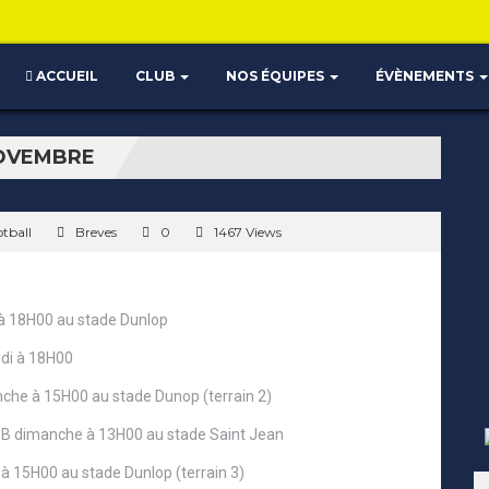
ACCUEIL
CLUB
NOS ÉQUIPES
ÉVÈNEMENTS
NOVEMBRE
tball
Breves
0
1467 Views
 à 18H00 au stade Dunlop
edi à 18H00
che à 15H00 au stade Dunop (terrain 2)
s B dimanche à 13H00 au stade Saint Jean
à 15H00 au stade Dunlop (terrain 3)