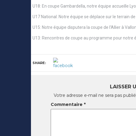
U18: En coupe Gambardella, notre équipe accueille Ly
U17 National: Notre équipe se déplace sur le terrain 
U15: Notre équipe disputera la coupe de l’Allier à Val
U13: Rencontres de coupe au programme pour notre éq
SHARE:
LAISSER 
Votre adresse e-mail ne sera pas publié
Commentaire
*