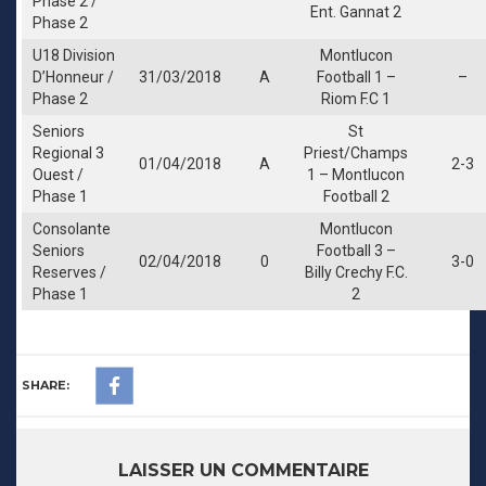
Phase 2 /
Ent. Gannat 2
Phase 2
U18 Division
Montlucon
D’Honneur /
31/03/2018
A
Football 1 –
–
Phase 2
Riom F.C 1
Seniors
St
Regional 3
Priest/Champs
01/04/2018
A
2-3
Ouest /
1 – Montlucon
Phase 1
Football 2
Consolante
Montlucon
Seniors
Football 3 –
02/04/2018
0
3-0
Reserves /
Billy Crechy F.C.
Phase 1
2
SHARE:
LAISSER UN COMMENTAIRE