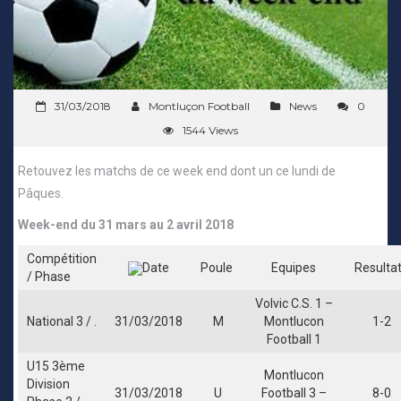
31/03/2018
Montluçon Football
News
0
1544 Views
Retouvez les matchs de ce week end dont un ce lundi de
Pâques.
Week-end du 31 mars au 2 avril 2018
Compétition
Date
Poule
Equipes
Resulta
/ Phase
Volvic C.S. 1 –
National 3 / .
31/03/2018
M
Montlucon
1-2
Football 1
U15 3ème
Montlucon
Division
31/03/2018
U
Football 3 –
8-0