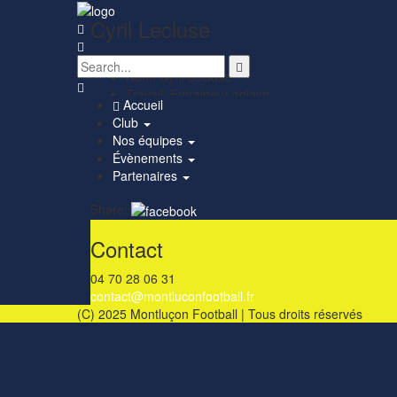
Cyril Lecluse
Nom:
Cyril Lecluse
Travail:
Entraineur adjoint
Accueil
Nationalité:
Club
Équipe actuelle:
Nos équipes
Équipe passée:
Évènements
Compétitions:
Partenaires
Saison:
Share:
Contact
04 70 28 06 31
contact@montluconfootball.fr
(C) 2025 Montluçon Football | Tous droits réservés