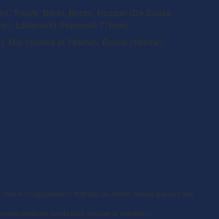
ri, Traore, Baret, Boron, Husson (De Sousa
me), Lallemand (Hamoudi 77ème)
), Mai (32ème et 78ème), Bonno (58ème),
l, même si l’opposition n’était pas du même niveau que lors des
 Encore quelques points pour assurer le maintien !