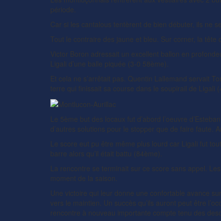
période.
Car si les cantalous tentèrent de bien débuter, ils ne
Tout le contraire des jaune et bleu. Sur corner, la têt
Victor Boron adressait un excellent ballon en profondeu
Ligali d’une balle piquée (3-0 58ème).
Et cela ne s’arrêtait pas. Quentin Lallemand servait T
terre qui finissait sa course dans le soupirail de Ligali
Le 5ème but des locaux fut d’abord l’oeuvre d’Esteban H
d’autres solutions pour le stopper que de faire faute. 
Le score eut pu être même plus lourd car Ligali fut tou
barre alors qu’il était battu (84ème).
La rencontre se terminait sur ce score sans appel. Les 
moment de la saison.
Une victoire qui leur donne une confortable avance sur
vers le maintien. Un succès qu’ils auront peut être l
rencontre à nouveau importante compte tenu des desce