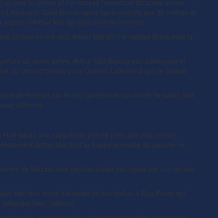
un peu le rythme et l’on croyait l’ouverture du score arriver
n Lallemand, Gaël Bonno repris sans contrôle aux 20 mètres et
la reprise d’Arthur Mai qui était contrée (10ème).
t un bon centre vers Arthur Mai dont la reprise flirtait avec la
ouverture du score arriva. Arthur Mai déposa son adversaire et
rfait au second poteau pour Quentin Lallemand qui ne laissait
s était renvoyé par le mur (20ème) et sur corner le ballon filait
eneur (23ème).
n Hari faisait une magnifique percée plein axe puis servait
idéalement Arthur Mai dont la frappe enroulée du gauche ne
 centre de Mazars côté gauche n’était pas repris par l’un de ses
an Hari très incisif adressait un bon ballon à Elvy Passy qui
se détendait bien (39ème).
 d’avance, avantage qu’ils allaient faire fructifier en seconde