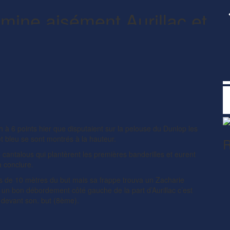
mine aisément Aurillac et
)
h à 6 points hier que disputaient sur la pelouse du Dunlop les
t bleu se sont montrés à la hauteur.
R
cantalous qui plantèrent les premières banderilles et eurent
à conclure.
ns de 10 mètres du but mais sa frappe trouva un Zacharie
n bon débordement côté gauche de la part d’Aurillac c’est
devant son. but (8ème).