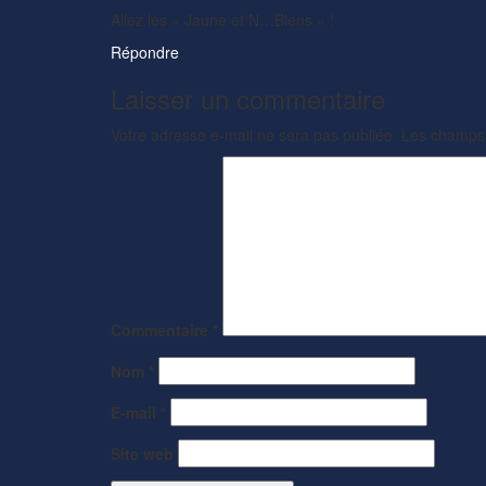
Allez les « Jaune et N…Bleus » !
Répondre
Laisser un commentaire
Votre adresse e-mail ne sera pas publiée.
Les champs 
Commentaire
*
Nom
*
E-mail
*
Site web