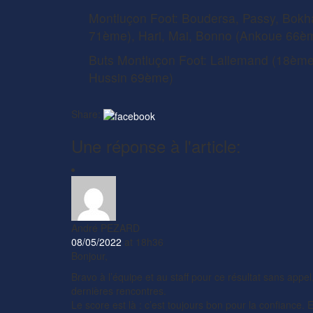
Montluçon Foot: Boudersa, Passy, Bokha
71ème), Hari, Mai, Bonno (Ankoue 66è
Buts Montluçon Foot: Lallemand (18ème
Hussin 69ème)
Share:
Une réponse à l'article:
André PEZARD
08/05/2022
at 18h36
Bonjour,
Bravo à l’équipe et au staff pour ce résultat sans appe
dernières rencontres.
Le score est là : c’est toujours bon pour la confiance.