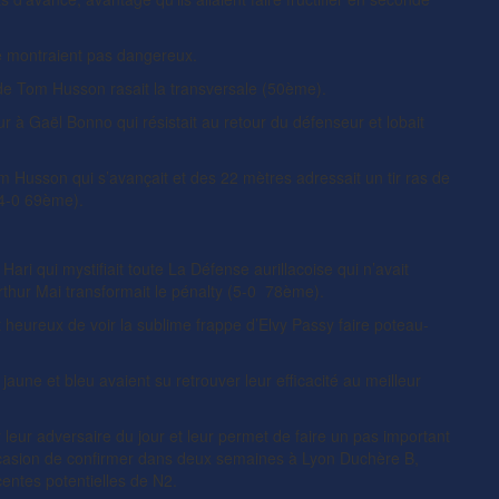
 se montraient pas dangereux.
e de Tom Husson rasait la transversale (50ème).
r à Gaël Bonno qui résistait au retour du défenseur et lobait
om Husson qui s’avançait et des 22 mètres adressait un tir ras de
 (4-0 69ème).
ari qui mystifiait toute La Défense aurillacoise qui n’avait
Arthur Mai transformait le pénalty (5-0 78ème).
t heureux de voir la sublime frappe d’Elvy Passy faire poteau-
jaune et bleu avaient su retrouver leur efficacité au meilleur
 leur adversaire du jour et leur permet de faire un pas important
’occasion de confirmer dans deux semaines à Lyon Duchère B,
ntes potentielles de N2.