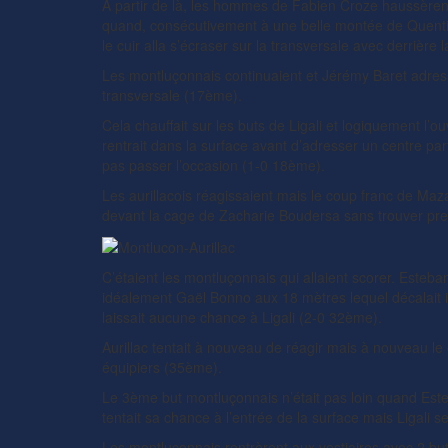
A partir de là, les hommes de Fabien Croze haussèrent 
quand, consécutivement à une belle montée de Quenti
le cuir alla s’écraser sur la transversale avec derrière 
Les montluçonnais continuaient et Jérémy Baret adressai
transversale (17ème).
Cela chauffait sur les buts de Ligali et logiquement l’
rentrait dans la surface avant d’adresser un centre pa
pas passer l’occasion (1-0 18ème).
Les aurillacois réagissaient mais le coup franc de Mazar
devant la cage de Zacharie Boudersa sans trouver pr
C’étaient les montluçonnais qui allaient scorer. Esteba
idéalement Gaël Bonno aux 18 mètres lequel décalait 
laissait aucune chance à Ligali (2-0 32ème).
Aurillac tentait à nouveau de réagir mais à nouveau le
équipiers (35ème).
Le 3ème but montluçonnais n’était pas loin quand Esteb
tentait sa chance à l’entrée de la surface mais Ligali 
Les montluçonnais rentrèrent aux vestiaires avec 2 buts