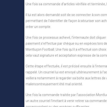
Une fois sa commande d’articles vérifiée et terminée, l
Il lui est alors demandé soit de se connecter à son comp
permettant de l’identifier de façon à sécuriser son achat
créer un compte.
Une fois ce processus achevé, l’internaute doit cliquer
paiement s’effectue par chèque ou en espèces lors de
Montluçon Football. Une fois qu’il a effectué son cho
cela vaut signature et acceptation expresse de la com
Cette étape effectuée, il est précisé ensuite à l’inter
rappelé. Un courriel lui est envoyé ultérieurement à 
veillera notamment à regarder sa boîte aux lettres de co
malencontreusement été mal orienté.
Une fois la commande traitée par l’association Montluço
un autre courriel l’invitant à venir retirer sa comman
correspondant ou des espèces suffisantes.