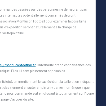
s commandes passées par des personnes ne demeurant pas
Les internautes potentiellement concernés devront
sociation Montluçon Football pour examiner la possibilité
ais d’expédition seront naturellement à la charge de
ce métropolitaine.
s://montluconfootball.fr
, l’internaute prend connaissance des
utique. Elles lui sont pleinement opposables.
article(s), en mentionnant le cas échéant la taille et en indiquant
 articles viennent ensuite remplir un « panier numérique » que
retenu pour commande soit en cliquant à tout moment sur l’icone
 page d’accueil du site.