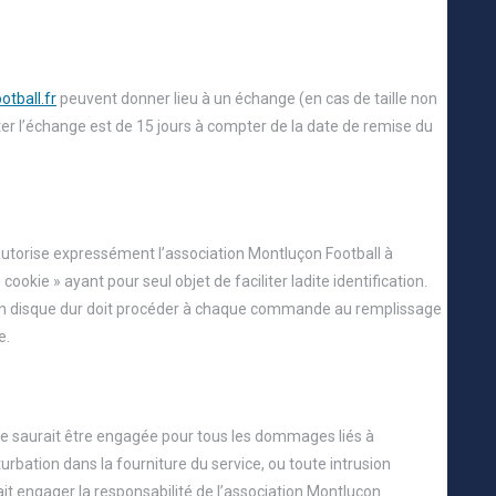
otball.fr
peuvent donner lieu à un échange (en cas de taille non
citer l’échange est de 15 jours à compter de la date de remise du
-ci autorise expressément l’association Montluçon Football à
 cookie » ayant pour seul objet de faciliter ladite identification.
r son disque dur doit procéder à chaque commande au remplissage
e.
 ne saurait être engagée pour tous les dommages liés à
erturbation dans la fourniture du service, ou toute intrusion
it engager la responsabilité de l’association Montluçon