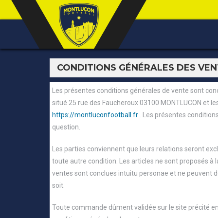
CONDITIONS GÉNÉRALES DES VENT
Les présentes conditions générales de vente sont concl
situé 25 rue des Faucheroux 03100 MONTLUCON et les i
https://montluconfootball.fr
. Les présentes conditions
question.
Les parties conviennent que leurs relations seront exc
toute autre condition. Les articles ne sont proposés
ventes sont conclues intuitu personae et ne peuvent d
soit.
Toute commande dûment validée sur le site précité en