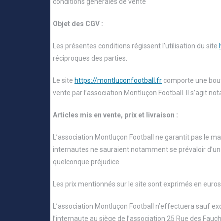
conditions générales de vente
Objet des CGV :
Les présentes conditions régissent l’utilisation du site
réciproques des parties.
Le site
https://montluconfootball.fr
comporte une bouti
vente par l’association Montluçon Football. Il s’agit n
Articles mis en vente, prix et livraison :
L’association Montluçon Football ne garantit pas le ma
internautes ne sauraient notamment se prévaloir d’une 
quelconque préjudice.
Les prix mentionnés sur le site sont exprimés en euros
L’association Montluçon Football n’effectuera sauf exce
l’internaute au siège de l’association 25 Rue des Fau