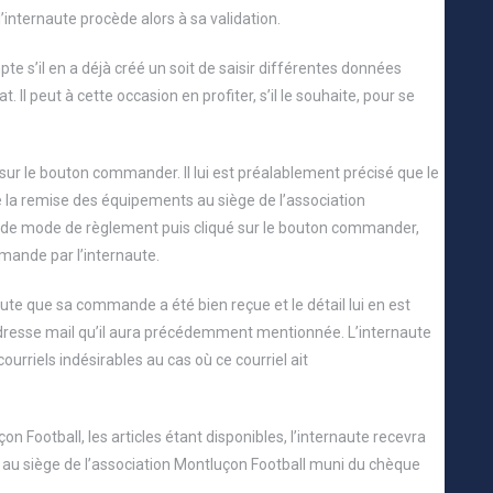
’internaute procède alors à sa validation.
te s’il en a déjà créé un soit de saisir différentes données
. Il peut à cette occasion en profiter, s’il le souhaite, pour se
 sur le bouton commander. Il lui est préalablement précisé que le
 la remise des équipements au siège de l’association
ix de mode de règlement puis cliqué sur le bouton commander,
mande par l’internaute.
naute que sa commande a été bien reçue et le détail lui en est
l’adresse mail qu’il aura précédemment mentionnée. L’internaute
urriels indésirables au cas où ce courriel ait
n Football, les articles étant disponibles, l’internaute recevra
de au siège de l’association Montluçon Football muni du chèque