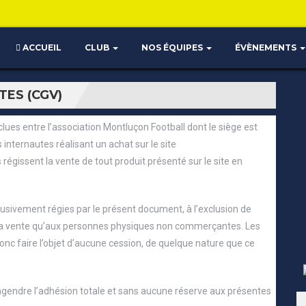
ACCUEIL
CLUB
NOS ÉQUIPES
ÉVÈNEMENTS
ES (CGV)
ues entre l’association Montluçon Football dont le siège est
nternautes réalisant un achat sur le site
 régissent la vente de tout produit présenté sur le site en
lusivement régies par le présent document, à l’exclusion de
 à la vente qu’aux personnes physiques non commerçantes. Les
onc faire l’objet d’aucune cession, de quelque nature que ce
gendre l’adhésion totale et sans aucune réserve aux présentes