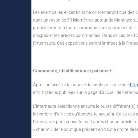
Les éventuelles exceptions ne concerneront que de
dans un rayon de 50 kilomètres autour de Montluçon. 
préalablement à toute commande se rapprocher de l’as
d’expédier les articles commandés. Dans ce cas, les fr
l’internaute. Ces expéditions seront limitées à la Fran
Commande, identification et paiement :
Après un accès à la page de la boutique sur le site
http
informations publiées sur la page d’accueil de cette bo
L’internaute sélectionne ensuite le ou les différent(s) 
le nombre d’articles qu’il souhaite acquérir. Ce ou ces
l’internaute peut consulter soit après chaque article 
« chariot » de la boutique présent en haut à droite de la