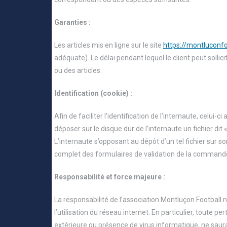
Garanties :
Les articles mis en ligne sur le site
https://montluconfo
adéquate). Le délai pendant lequel le client peut solli
ou des articles.
Identification (cookie) :
Afin de faciliter l’identification de l’internaute, celui
déposer sur le disque dur de l’internaute un fichier dit «
L’internaute s’opposant au dépôt d’un tel fichier su
complet des formulaires de validation de la command
Responsabilité et force majeure :
La responsabilité de l’association Montluçon Football
l’utilisation du réseau internet. En particulier, toute p
extérieure ou présence de virus informatique, ne saura