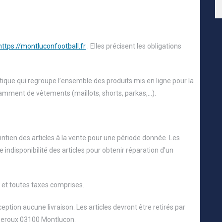
https://montluconfootball.fr
. Elles précisent les obligations
que qui regroupe l’ensemble des produits mis en ligne pour la
otamment de vêtements (maillots, shorts, parkas,…).
intien des articles à la vente pour une période donnée. Les
indisponibilité des articles pour obtenir réparation d’un
 et toutes taxes comprises.
ption aucune livraison. Les articles devront être retirés par
cheroux 03100 Montluçon.