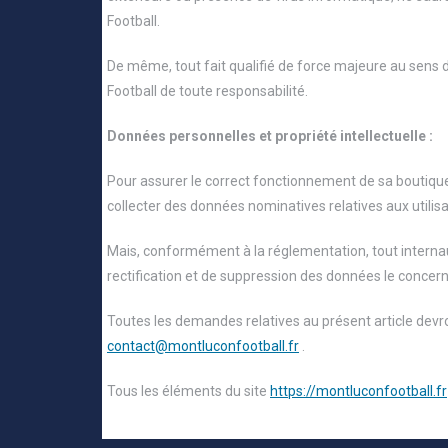
Football.
De même, tout fait qualifié de force majeure au sens 
Football de toute responsabilité.
Données personnelles et propriété intellectuelle :
Pour assurer le correct fonctionnement de sa boutique,
collecter des données nominatives relatives aux utilisa
Mais, conformément à la réglementation, tout internaut
rectification et de suppression des données le concern
Toutes les demandes relatives au présent article devro
contact@montluconfootball.fr
.
Tous les éléments du site
https://montluconfootball.fr