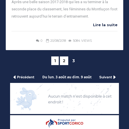
Après une belle saison 2017-2018 qui les a vu terminer à la
seconde place du classement, les féminines du Montluçon foot
retrouvent aujourd’hui le terrain d’entrainement.
Lire la suite
0
20/08/2018
5084 VIEWS
1
2
3